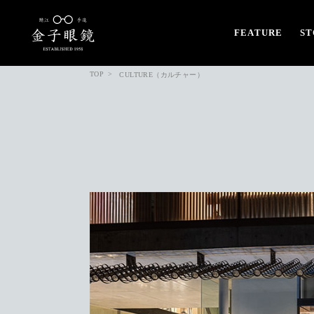
FEATURE
ST
TOP
CULTURE（カルチャー）
CK UP