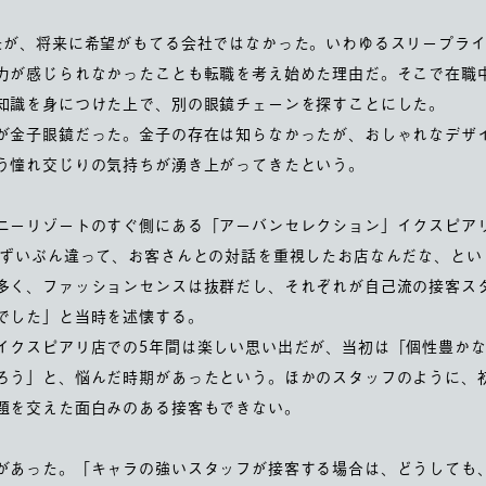
たが、将来に希望がもてる会社ではなかった。いわゆるスリープラ
力が感じられなかったことも転職を考え始めた理由だ。そこで在職
知識を身につけた上で、別の眼鏡チェーンを探すことにした。
が金子眼鏡だった。金子の存在は知らなかったが、おしゃれなデザ
う憧れ交じりの気持ちが湧き上がってきたという。
リゾートのすぐ側にある「アーバンセレクション」イクスピアリ店 (現 
はずいぶん違って、お客さんとの対話を重視したお店なんだな、とい
多く、ファッションセンスは抜群だし、それぞれが自己流の接客ス
でした」と当時を述懐する。
イクスピアリ店での5年間は楽しい思い出だが、当初は「個性豊か
ろう」と、悩んだ時期があったという。ほかのスタッフのように、
題を交えた面白みのある接客もできない。
があった。「キャラの強いスタッフが接客する場合は、どうしても