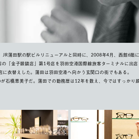
JR蒲田駅の駅ビルリニューアルと同時に、2008年4月、西館6階
業態の「金子眼鏡店」第1号店を羽田空港国際線旅客ターミナルに出
店に衣替えした。蒲田は羽田空港へ向かう玄関口の街でもある。
のが石橋恵美子だ。蒲田での勤務歴は12年を数え、今ではすっかり