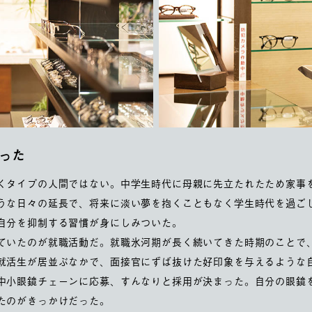
った
くタイプの人間ではない。中学生時代に母親に先立たれたため家事
うな日々の延長で、将来に淡い夢を抱くこともなく学生時代を過ご
自分を抑制する習慣が身にしみついた。
ていたのが就職活動だ。就職氷河期が長く続いてきた時期のことで
就活生が居並ぶなかで、面接官にずば抜けた好印象を与えるような
中小眼鏡チェーンに応募、すんなりと採用が決まった。自分の眼鏡
たのがきっかけだった。