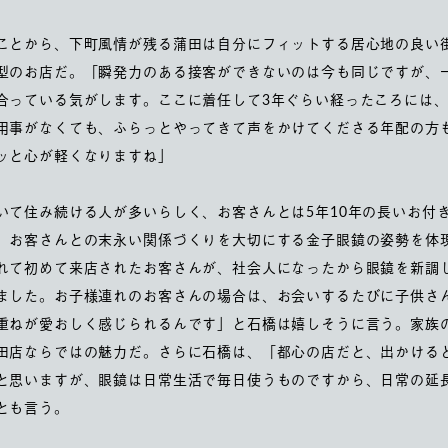
ことから、下町風情が残る蒲田は自分にフィットする居心地の良い
型のお店だ。「瞬発力のある接客ができないのは今も同じですが、
合っている気がします。ここに着任して3年ぐらい経ったころには
用事がなくても、ふらっとやってきて声をかけてくださる年配の方
ッと心が軽くなりますね」
いて住み続ける人が多いらしく、お客さんとは5年10年の長いお付
、お客さんとの末永い関係づくりを大切にする金子眼鏡の姿勢を体
れて初めて来店されたお客さんが、社会人になったから眼鏡を新調
ました。お子様連れのお客さんの場合は、お会いするたびに子供さ
重ねが愛おしく感じられるんです」と石橋は嬉しそうに言う。家族
田店ならではの魅力だ。さらに石橋は、「都心の店だと、出かける
と思いますが、眼鏡は日常生活で毎日使うものですから、日常の延
とも言う。