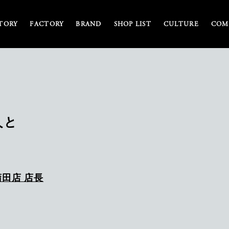
TORY
FACTORY
BRAND
SHOP LIST
CULTURE
COM
人と
田店 店長