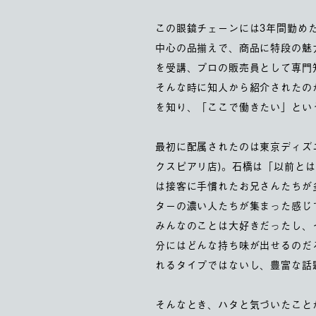
この眼鏡チェーンには3年間勤め
中心の品揃えで、商品に特段の魅
を受講、プロの販売員として専門
そんな時に知人から紹介されたの
を知り、「ここで働きたい」とい
最初に配属されたのは東京ディズニー
クスピアリ店)。石橋は「以前と
は接客に手慣れたお兄さんたちが
ターの濃い人たちが集まった感じ
みんなのことは大好きだったし、
分にはどんな持ち味が出せるのだ
れるタイプではないし、豊富な話
そんなとき、ハタと気づいたこと