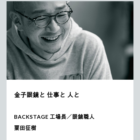
金子眼鏡と 仕事と 人と
BACKSTAGE 工場長／眼鏡職人
粟田征樹