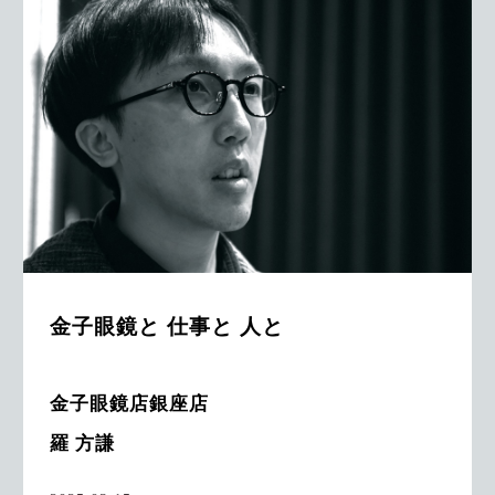
金子眼鏡と 仕事と 人と
金子眼鏡店銀座店
羅 方謙