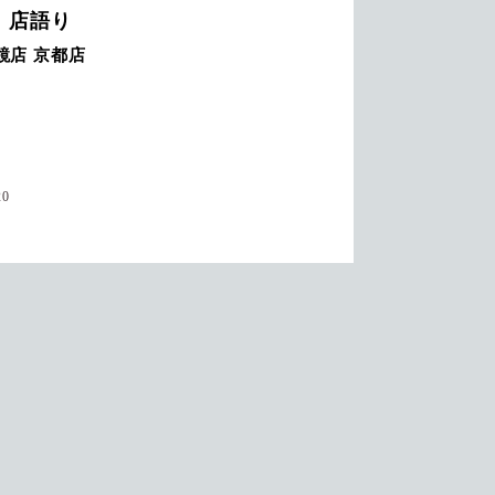
 店語り
鏡店 京都店
20