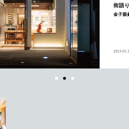
街語り
金子眼
2023.05.