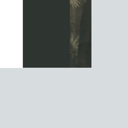
ORY-1
まりは最後列から。金子眼鏡の誕
18