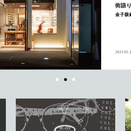
街語り 店語り
金子眼鏡店 京都店
2023.05.20