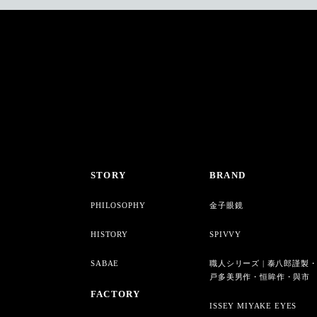
STORY
BRAND
PHILOSOPHY
金子眼鏡
HISTORY
SPIVVY
SABAE
職人シリーズ | 泰八郎謹製
戸多美男作・恒眸作・與市
FACTORY
ISSEY MIYAKE EYES